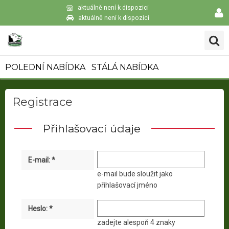
aktuálně není k dispozici
aktuálně není k dispozici
POLEDNÍ NABÍDKA
STÁLÁ NABÍDKA
Registrace
Přihlašovací údaje
E-mail: *
e-mail bude sloužit jako
přihlašovací jméno
Heslo: *
zadejte alespoň 4 znaky