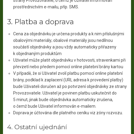
strany Provozovatele, o čemž je Uživatel informován
prostřednictvím e-mailu, příp. SMS.
3. Platba a doprava
Cena za objednávku je určena produkty a k nim příslušnými
obalovými materiály; obalové materiály jsou nedílnou
součástí objednávky a jsou vždy automaticky přiřazeny
k objednaným produktům
Uživatel může platit objednávku v hotovosti, stravenkami při
převzetí nebo předem pomocí online platební brány kartou
V případě, že si Uživatel zvolí platbu pomocí online platební
brány, podklad k zaplacení (URL adresa k provedení platby)
bude Uživateli doručen až po potvrzení objednávky ze strany
Provozovatele. Uživatel je povinen platbu uskutečnit do
5 minut, jinak bude objednávka automaticky zrušena,
o čemž bude Uživatel informován e-mailem.
Doprava je účtována dle platného ceníku viz zóny rozvozu.
4. Ostatní ujednání